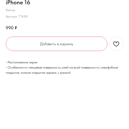
iPhone 16
Remax
Артикул:
77488
990
₽
Добавить в корзину
• Расположение экран
• Особенности глянцевая поверхность, клей на всей поверхности, олеофобное
покрытие, полное покрытие экрана, с рамкой