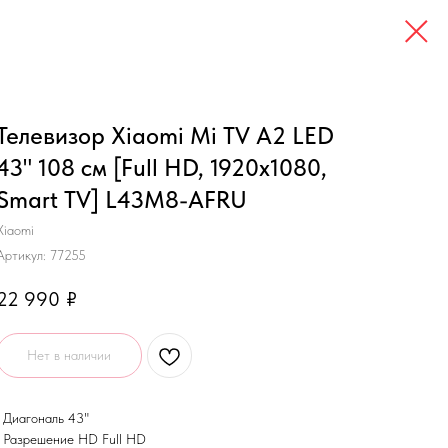
Телевизор Xiaomi Mi TV A2 LED
43" 108 см [Full HD, 1920x1080,
Smart TV] L43M8-AFRU
Xiaomi
Артикул:
77255
22 990
₽
Нет в наличии
• Диагональ 43"
• Разрешение HD Full HD