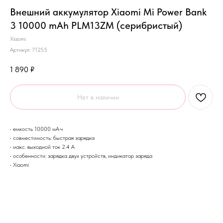
Внешний аккумулятор Xiaomi Mi Power Bank
3 10000 mAh PLM13ZM (серибристый)
Xiaomi
Артикул:
71255
1 890
₽
Нет в наличии
• емкость 10000 мА·ч
• совместимость: быстрая зарядка
• макс. выходной ток 2.4 А
• особенности: зарядка двух устройств, индикатор заряда
• Xiaomi