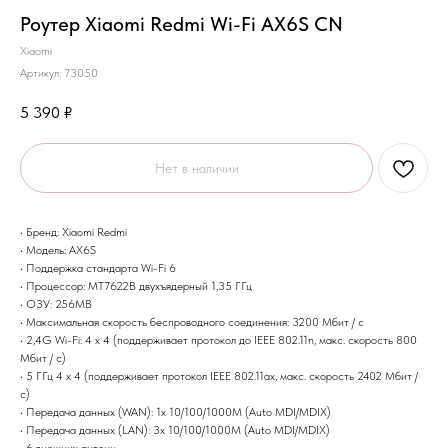
Роутер Xiaomi Redmi Wi-Fi AX6S CN
Xiaomi
Артикул:
73050
5 390
₽
Нет в наличии
• Бренд: Xiaomi Redmi
• Модель: AX6S
• Поддержка стандарта Wi-Fi 6
• Процессор: MT7622B двухъядерный 1,35 ГГц
• ОЗУ: 256MB
• Максимальная скорость беспроводного соединения: 3200 Мбит / с
• 2,4G Wi-Fi: 4 x 4 (поддерживает протокол до IEEE 802.11n, макс. скорость 800
Мбит / с)
• 5 ГГц 4 x 4 (поддерживает протокол IEEE 802.11ax, макс. скорость 2402 Мбит /
с)
• Передача данных (WAN): 1x 10/100/1000M (Auto MDI/MDIX)
• Передача данных (LAN): 3x 10/100/1000M (Auto MDI/MDIX)
• 6 внешних антенн