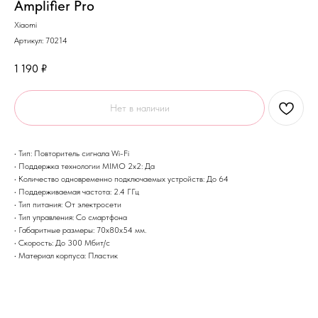
Amplifier Pro
Xiaomi
Артикул:
70214
1 190
₽
Нет в наличии
• Тип: Повторитель сигнала Wi-Fi
• Поддержка технологии MIMO 2x2: Да
• Количество одновременно подключаемых устройств: До 64
• Поддерживаемая частота: 2.4 ГГц
• Тип питания: От электросети
• Тип управления: Со смартфона
• Габаритные размеры: 70х80х54 мм.
• Скорость: До 300 Мбит/с
• Материал корпуса: Пластик