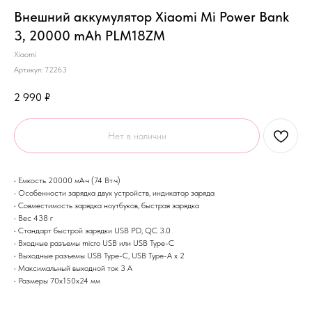
Внешний аккумулятор Xiaomi Mi Power Bank
3, 20000 mAh PLM18ZM
Xiaomi
Артикул:
72263
2 990
₽
Нет в наличии
• Емкость 20000 мА·ч (74 Вт·ч)
• Особенности зарядка двух устройств, индикатор заряда
• Совместимость зарядка ноутбуков, быстрая зарядка
• Вес 438 г
• Стандарт быстрой зарядки USB PD, QC 3.0
• Входные разъемы micro USB или USB Type-C
• Выходные разъемы USB Type-C, USB Type-A x 2
• Максимальный выходной ток 3 А
• Размеры 70x150x24 мм