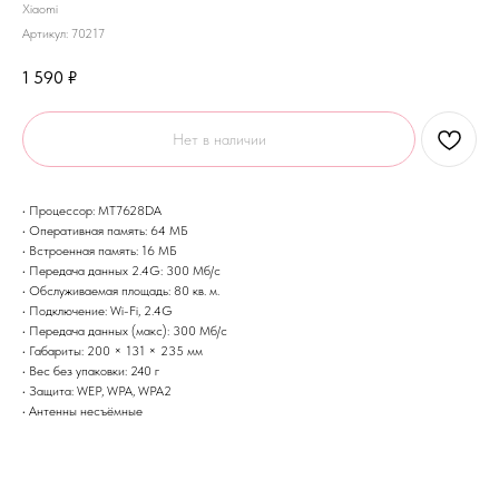
Xiaomi
Артикул:
70217
1 590
₽
Нет в наличии
• Процессор: MT7628DA
• Оперативная память: 64 МБ
• Встроенная память: 16 МБ
• Передача данных 2.4G: 300 Мб/с
• Обслуживаемая площадь: 80 кв. м.
• Подключение: Wi-Fi, 2.4G
• Передача данных (макс): 300 Мб/с
• Габариты: 200 × 131 × 235 мм
• Вес без упаковки: 240 г
• Защита: WEP, WPA, WPA2
• Антенны несъёмные