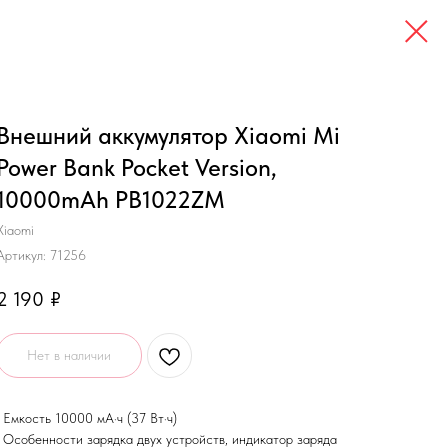
Внешний аккумулятор Xiaomi Mi
Power Bank Pocket Version,
10000mAh PB1022ZM
Xiaomi
Артикул:
71256
2 190
₽
Нет в наличии
• Емкость 10000 мА·ч (37 Вт·ч)
• Особенности зарядка двух устройств, индикатор заряда