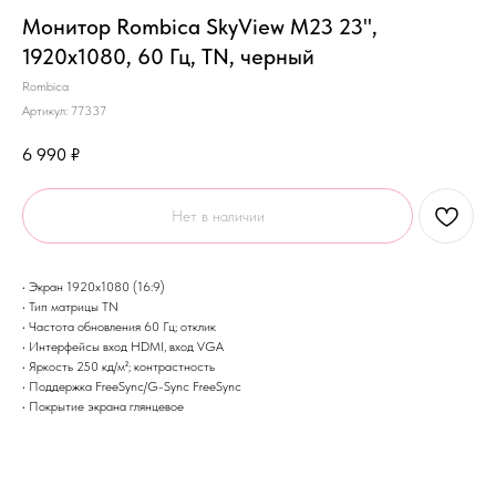
Монитор Rombica SkyView M23 23",
1920x1080, 60 Гц, TN, черный
Rombica
Артикул:
77337
6 990
₽
Нет в наличии
• Экран 1920x1080 (16:9)
• Тип матрицы TN
• Частота обновления 60 Гц; отклик
• Интерфейсы вход HDMI, вход VGA
• Яркость 250 кд/м²; контрастность
• Поддержка FreeSync/G-Sync FreeSync
• Покрытие экрана глянцевое