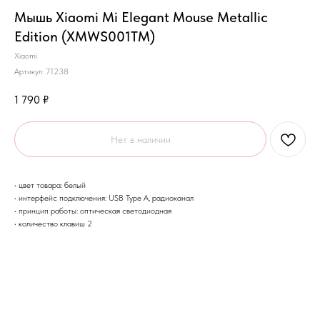
Мышь Xiaomi Mi Elegant Mouse Metallic
Edition (XMWS001TM)
Xiaomi
Артикул:
71238
1 790
₽
Нет в наличии
• цвет товара: белый
• интерфейс подключения: USB Type A, радиоканал
• принцип работы: оптическая светодиодная
• количество клавиш 2