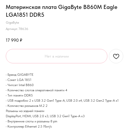
Материнская плата GigaByte B860M Eagle
LGA1851 DDR5
GigaByte
Артикул:
78636
17 990
₽
Нет в наличии
• Бренд GIGABYTE
• Сокет LGA 1851
• Чипсет Intel B860
• Количество слотов оперативной памяти 4
• Тип памяти DDR5
• USB подробно 2 x USB 3.2 Gen1 Type-A, USB 2.0 x4, USB 3.2 Gen2 Type-A x1
• Количество разъемов M.2 2
Разъемы на задней панели
DisplayPort, HDMI, USB 2.0 x3, USB 3.2 Gen1 Type-A x3
• Внутренние слоты и разъемы 8 pin
• Контроллер Ethernet 2.5 Гбит/с