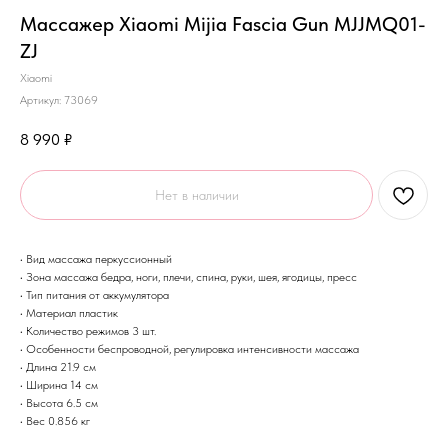
Массажер Xiaomi Mijia Fascia Gun MJJMQ01-
ZJ
Xiaomi
Артикул:
73069
8 990
₽
Нет в наличии
• Вид массажа перкуссионный
• Зона массажа бедра, ноги, плечи, спина, руки, шея, ягодицы, пресс
• Тип питания от аккумулятора
• Материал пластик
• Количество режимов 3 шт.
• Особенности беспроводной, регулировка интенсивности массажа
• Длина 21.9 см
• Ширина 14 см
• Высота 6.5 см
• Вес 0.856 кг