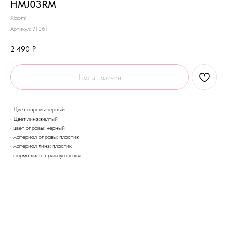
HMJ03RM
Xiaomi
Артикул:
71061
2 490
₽
Нет в наличии
• Цвет оправы:черный
• Цвет линз:желтый
• цвет оправы: черный
• материал оправы: пластик
• материал линз: пластик
• форма линз: прямоугольная