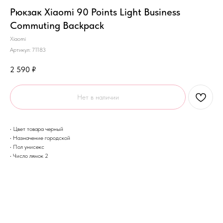
Рюкзак Xiaomi 90 Points Light Business
Commuting Backpack
Xiaomi
Артикул:
71183
2 590
₽
Нет в наличии
• Цвет товара черный
• Назначение городской
• Пол унисекс
• Число лямок 2