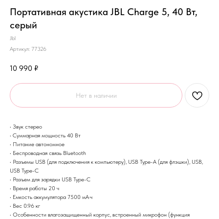
Портативная акустика JBL Charge 5, 40 Вт,
серый
Jbl
Артикул:
77326
10 990
₽
Нет в наличии
• Звук стерео
• Суммарная мощность 40 Вт
• Питание автономное
• Беспроводная связь Bluetooth
• Разъемы USB (для подключения к компьютеру), USB Type-A (для флэшки), USB,
USB Type-C
• Разъем для зарядки USB Type-C
• Время работы 20 ч
• Емкость аккумулятора 7500 мА·ч
• Вес 0.96 кг
• Особенности влагозащищенный корпус, встроенный микрофон (функция