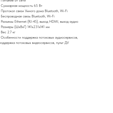
• Питание от сети
• Суммарная мощность 65 Вт
• Протокол связи Умного дома Bluetooth, Wi-Fi
• Беспроводная связь Bluetooth, Wi-Fi
• Разъемы Ethernet (RJ-45), выход HDMI, выход аудио
• Размеры (ШxВxГ) 141x231x141 мм
• Вес 2.7 кг
• Особенности поддержка потоковых аудиосервисов,
поддержка потоковых видеосервисов, пульт ДУ