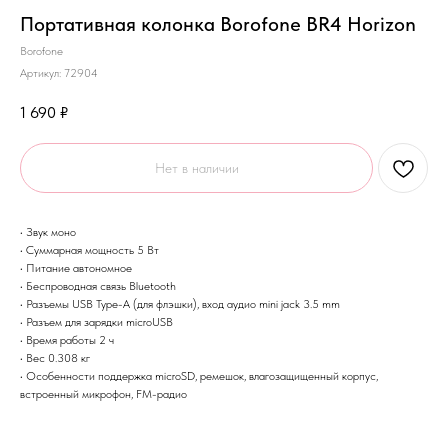
Портативная колонка Borofone BR4 Horizon
Borofone
Артикул:
72904
1 690
₽
Нет в наличии
• Звук моно
• Суммарная мощность 5 Вт
• Питание автономное
• Беспроводная связь Bluetooth
• Разъемы USB Type-A (для флэшки), вход аудио mini jack 3.5 mm
• Разъем для зарядки microUSB
• Время работы 2 ч
• Вес 0.308 кг
• Особенности поддержка microSD, ремешок, влагозащищенный корпус,
встроенный микрофон, FM-радио