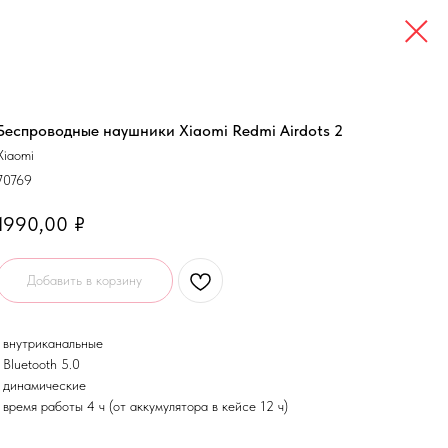
Беспроводные наушники Xiaomi Redmi Airdots 2
Xiaomi
70769
1990,00
₽
Добавить в корзину
• внутриканальные
• Bluetooth 5.0
• динамические
• время работы 4 ч (от аккумулятора в кейсе 12 ч)