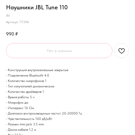
Наушники JBL Tune 110
Jbl
Артикул:
77394
990
₽
Нет в наличии
• Конструкция внутриканальные закрытые
• Подключение Bluetooth 4.0
• Количество микрофонов 1
• Тип излучателей динамические
• Количество драйверов 1
• Время работы 5 ч
• Микрофон да
• Импеданс 16 Ом
• Диапазон воспроизводимых частот 20-20000 Гц
• Чувствительность 100 дБ/мВт
• Разъем mini jack 3.5 mm
• Длина кабеля 1.2 м
• Вес 12.7 г