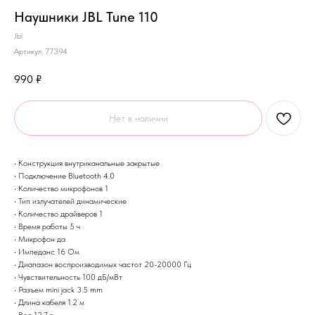
Наушники JBL Tune 110
Jbl
Артикул:
77394
990
₽
Нет в наличии
• Конструкция внутриканальные закрытые
• Подключение Bluetooth 4.0
• Количество микрофонов 1
• Тип излучателей динамические
• Количество драйверов 1
• Время работы 5 ч
• Микрофон да
• Импеданс 16 Ом
• Диапазон воспроизводимых частот 20-20000 Гц
• Чувствительность 100 дБ/мВт
• Разъем mini jack 3.5 mm
• Длина кабеля 1.2 м
• Вес 12.7 г