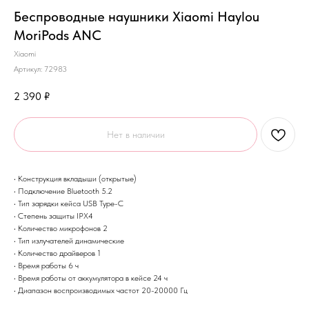
Беспроводные наушники Xiaomi Haylou
MoriPods ANC
Xiaomi
Артикул:
72983
2 390
₽
Нет в наличии
• Конструкция вкладыши (открытые)
• Подключение Bluetooth 5.2
• Тип зарядки кейса USB Type-C
• Степень защиты IPX4
• Количество микрофонов 2
• Тип излучателей динамические
• Количество драйверов 1
• Время работы 6 ч
• Время работы от аккумулятора в кейсе 24 ч
• Диапазон воспроизводимых частот 20-20000 Гц