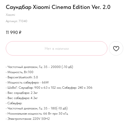
Саундбар Xiaomi Cinema Edition Ver. 2.0
Xiaomi
Артикул:
71040
11 990
₽
Нет в наличии
• Частотный диапазон, Гц: 35 - 20000 (-10 дБ)
• Мощность, Вт:100
• Версия bluetooth: 5.0
• Мощность сабвуфера - 66W
• ШхВхГ: Саундбар: 900 х 63 х 102 мм; Сабвуфер: 240 х 306
• Вес саундбара: 2.3кг
• Вес сабвуфера: 4.3кг
• Сабвуфер:
• Частотный диапазон, Гц: 35 - 180(-10 дБ)
• Номинальная мощность: 66 Вт при 50 кГц
• Электропитание: 220V 50H2