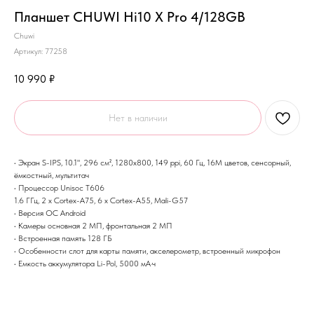
Планшет CHUWI Hi10 X Pro 4/128GB
Chuwi
Артикул:
77258
10 990
₽
Нет в наличии
• Экран S-IPS, 10.1", 296 см², 1280x800, 149 ppi, 60 Гц, 16M цветов, сенсорный,
ёмкостный, мультитач
• Процессор Unisoc T606
1.6 ГГц, 2 x Cortex-A75, 6 x Cortex-A55, Mali-G57
• Версия ОС Android
• Камеры основная 2 МП, фронтальная 2 МП
• Встроенная память 128 ГБ
• Особенности cлот для карты памяти, акселерометр, встроенный микрофон
• Емкость аккумулятора Li-Pol, 5000 мА·ч