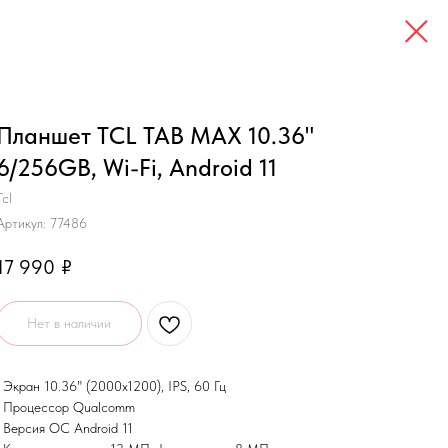
Планшет TCL TAB MAX 10.36"
6/256GB, Wi-Fi, Android 11
Tcl
Артикул:
77486
17 990
₽
Нет в наличии
• Экран 10.36" (2000x1200), IPS, 60 Гц
• Процессор Qualcomm
• Версия ОС Android 11