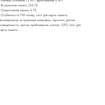
• Камеры основная 13 МП, фронтальная 8 МП
• Встроенная память 256 ГБ
• Оперативная память 6 ГБ
• Особенности FM-тюнер, cлот для карты памяти,
акселерометр, встроенный микрофон, гироскоп, датчик
освещенности, датчик приближения, компас, GPS, слот для
карты памяти