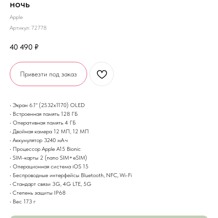
ночь
Apple
Артикул:
72778
40 490
₽
Привезти под заказ
• Экран 6.1" (2532x1170) OLED
• Встроенная память 128 ГБ
• Оперативная память 4 ГБ
• Двойная камера 12 МП, 12 МП
• Аккумулятор 3240 мА·ч
• Процессор Apple A15 Bionic
• SIM-карты 2 (nano SIM+eSIM)
• Операционная система iOS 15
• Беспроводные интерфейсы Bluetooth, NFC, Wi-Fi
• Стандарт связи 3G, 4G LTE, 5G
• Степень защиты IP68
• Вес 173 г