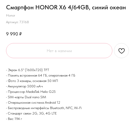
Смартфон HONOR X6 4/64GB, синий океан
Honor
Артикул:
73168
9 990
₽
Нет в наличии
• Экран 6.5" (1600x720) TFT
• Память встроенная 64 ГБ, оперативная 4 ГБ
• Фото 3 камеры, основная 50 МП
• Аккумулятор 5000 мА·ч
• Процессор MediaTek Helio G25
• SIM-карты Dual nano SIM
• Операционная система Android 12
• Беспроводные интерфейсы Bluetooth, NFC, Wi-Fi
• Стандарт связи 2G, 3G, 4G LTE
• Вес 194 г