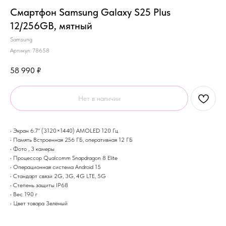
Смартфон Samsung Galaxy S25 Plus
12/256GB, мятный
Samsung
Артикул:
78658
58 990
₽
Нет в наличии
• Экран 6.7" (3120×1440) AMOLED 120 Гц
• Память Встроенная 256 ГБ, оперативная 12 ГБ
• Фото , 3 камеры
• Процессор Qualcomm Snapdragon 8 Elite
• Операционная система Android 15
• Стандарт связи 2G, 3G, 4G LTE, 5G
• Степень защиты IP68
• Вес 190 г
• Цвет товара Зелёный