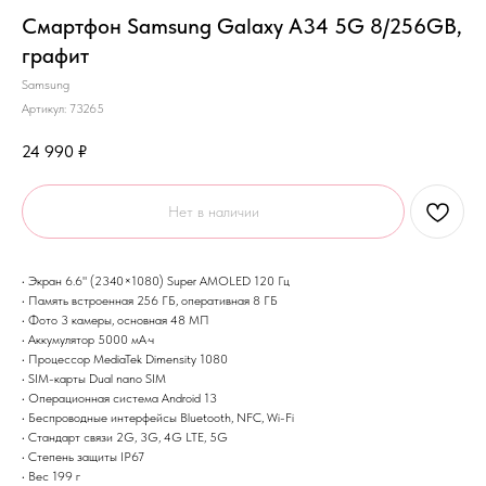
Смартфон Samsung Galaxy A34 5G 8/256GB,
графит
Samsung
Артикул:
73265
24 990
₽
Нет в наличии
• Экран 6.6" (2340×1080) Super AMOLED 120 Гц
• Память встроенная 256 ГБ, оперативная 8 ГБ
• Фото 3 камеры, основная 48 МП
• Аккумулятор 5000 мА·ч
• Процессор MediaTek Dimensity 1080
• SIM-карты Dual nano SIM
• Операционная система Android 13
• Беспроводные интерфейсы Bluetooth, NFC, Wi-Fi
• Стандарт связи 2G, 3G, 4G LTE, 5G
• Степень защиты IP67
• Вес 199 г