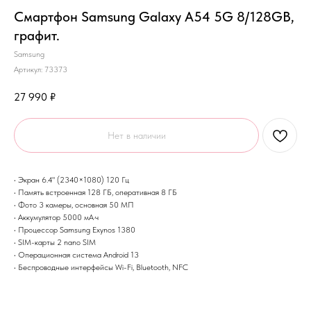
Смартфон Samsung Galaxy A54 5G 8/128GB,
графит.
Samsung
Артикул:
73373
27 990
₽
Нет в наличии
• Экран 6.4" (2340×1080) 120 Гц
• Память встроенная 128 ГБ, оперативная 8 ГБ
• Фото 3 камеры, основная 50 МП
• Аккумулятор 5000 мА·ч
• Процессор Samsung Exynos 1380
• SIM-карты 2 nano SIM
• Операционная система Android 13
• Беспроводные интерфейсы Wi-Fi, Bluetooth, NFC