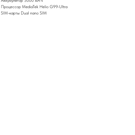
• Аккумулятор 5000 мА·ч
• Процессор MediaTek Helio G99-Ultra
• SIM-карты Dual nano SIM