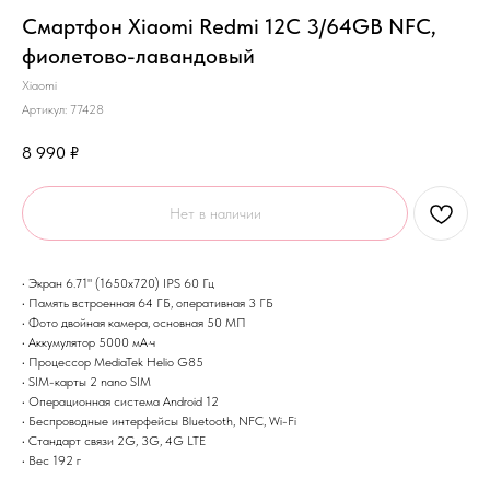
Смартфон Xiaomi Redmi 12C 3/64GB NFC,
фиолетово-лавандовый
Xiaomi
Артикул:
77428
8 990
₽
Нет в наличии
• Экран 6.71" (1650x720) IPS 60 Гц
• Память встроенная 64 ГБ, оперативная 3 ГБ
• Фото двойная камера, основная 50 МП
• Аккумулятор 5000 мА·ч
• Процессор MediaTek Helio G85
• SIM-карты 2 nano SIM
• Операционная система Android 12
• Беспроводные интерфейсы Bluetooth, NFC, Wi-Fi
• Стандарт связи 2G, 3G, 4G LTE
• Вес 192 г