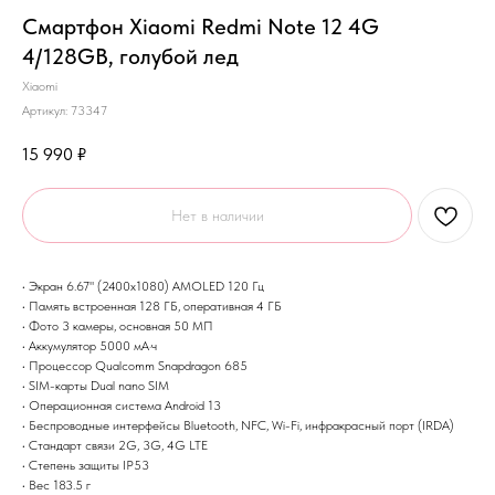
Смартфон Xiaomi Redmi Note 12 4G
4/128GB, голубой лед
Xiaomi
Артикул:
73347
15 990
₽
Нет в наличии
• Экран 6.67" (2400x1080) AMOLED 120 Гц
• Память встроенная 128 ГБ, оперативная 4 ГБ
• Фото 3 камеры, основная 50 МП
• Аккумулятор 5000 мА·ч
• Процессор Qualcomm Snapdragon 685
• SIM-карты Dual nano SIM
• Операционная система Android 13
• Беспроводные интерфейсы Bluetooth, NFC, Wi-Fi, инфракрасный порт (IRDA)
• Стандарт связи 2G, 3G, 4G LTE
• Степень защиты IP53
• Вес 183.5 г