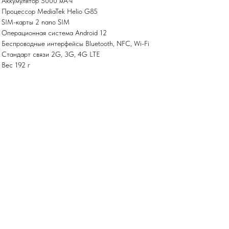
• Аккумулятор 5000 мА·ч
• Процессор MediaTek Helio G85
• SIM-карты 2 nano SIM
• Операционная система Android 12
• Беспроводные интерфейсы Bluetooth, NFC, Wi-Fi
• Стандарт связи 2G, 3G, 4G LTE
• Вес 192 г