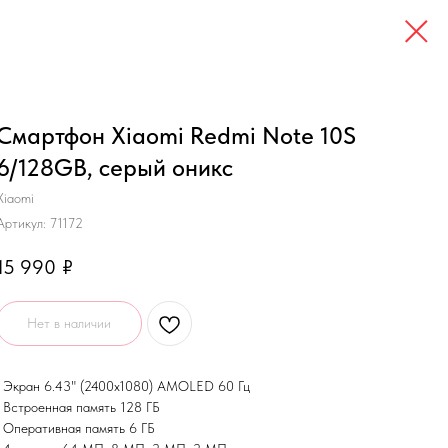
Смартфон Xiaomi Redmi Note 10S
6/128GB, серый оникс
Xiaomi
Артикул:
71172
15 990
₽
Нет в наличии
• Экран 6.43" (2400x1080) AMOLED 60 Гц
• Встроенная память 128 ГБ
• Оперативная память 6 ГБ