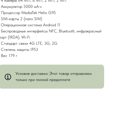
• 4 камеры 64 МП, 8 МП, 2 МП, 2 МП
• Аккумулятор 5000 мА·ч
• Процессор MediaTek Helio G95
• SIM-карты 2 (nano SIM)
• Операционная система Android 11
• Беспроводные интерфейсы NFC, Bluetooth, инфракрасный
порт (IRDA), Wi-Fi
• Стандарт связи 4G LTE, 3G, 2G
• Степень защиты IP53
• Вес 179 г
Условие доставки: Этот товар отправляем
только при полной предоплате