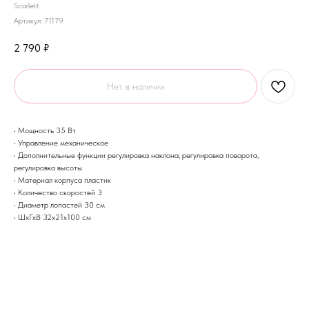
Scarlett
Артикул:
71179
2 790
₽
Нет в наличии
• Мощность 35 Вт
• Управление механическое
• Дополнительные функции регулировка наклона, регулировка поворота,
регулировка высоты
• Материал корпуса пластик
• Количество скоростей 3
• Диаметр лопастей 30 см
• ШхГхВ 32х21х100 см