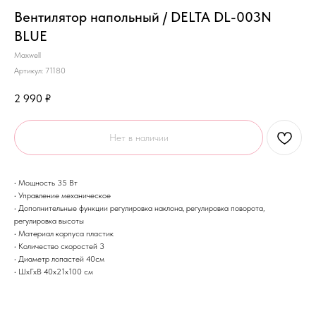
Вентилятор напольный / DELTA DL-003N
BLUE
Maxwell
Артикул:
71180
2 990
₽
Нет в наличии
• Мощность 35 Вт
• Управление механическое
• Дополнительные функции регулировка наклона, регулировка поворота,
регулировка высоты
• Материал корпуса пластик
• Количество скоростей 3
• Диаметр лопастей 40см
• ШхГхВ 40х21х100 см