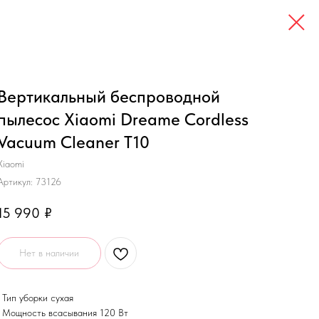
Вертикальный беспроводной
пылесос Xiaomi Dreame Cordless
Vacuum Cleaner T10
Xiaomi
Артикул:
73126
15 990
₽
Нет в наличии
• Тип уборки сухая
• Мощность всасывания 120 Вт