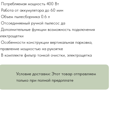
• Потребляемая мощность 400 Вт
• Работа от аккумулятора до 60 мин
• Объем пылесборника 0.6 л
• Отсоединяемый ручной пылесос да
• Дополнительные функции возможность подключения
электрощетки
• Особенности конструкции вертикальная парковка,
управление мощностью на рукоятке
• В комплекте фильтр тонкой очистки, электрощетка
Условие доставки: Этот товар отправляем
только при полной предоплате