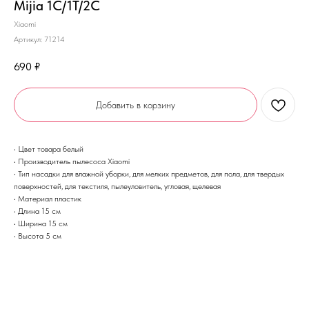
Mijia 1C/1T/2C
Xiaomi
Артикул:
71214
690
₽
Добавить в корзину
• Цвет товара белый
• Производитель пылесоса Xiaomi
• Тип насадки для влажной уборки, для мелких предметов, для пола, для твердых
поверхностей, для текстиля, пылеуловитель, угловая, щелевая
• Материал пластик
• Длина 15 см
• Ширина 15 см
• Высота 5 см