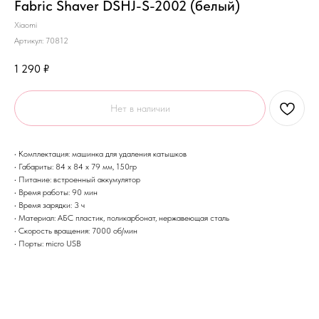
Fabric Shaver DSHJ-S-2002 (белый)
Xiaomi
Артикул:
70812
1 290
₽
Нет в наличии
• Комплектация: машинка для удаления катышков
• Габариты: 84 x 84 x 79 мм, 150гр
• Питание: встроенный аккумулятор
• Время работы: 90 мин
• Время зарядки: 3 ч
• Материал: АБС пластик, поликарбонат, нержавеющая сталь
• Скорость вращения: 7000 об/мин
• Порты: micro USB