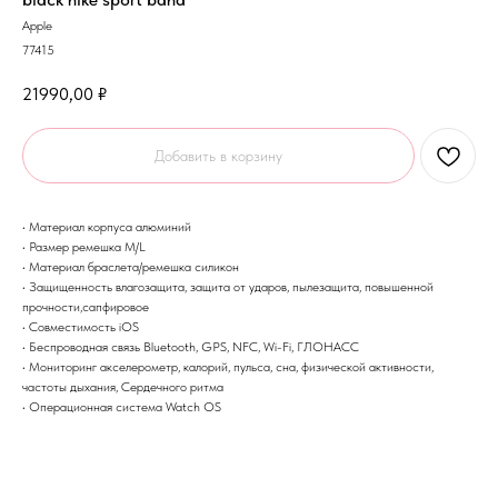
Apple
77415
21990,00
₽
Добавить в корзину
• Материал корпуса алюминий
• Размер ремешка M/L
• Материал браслета/ремешка силикон
• Защищенность влагозащита, защита от ударов, пылезащита, повышенной
прочности,сапфировое
• Совместимость iOS
• Беспроводная связь Bluetooth, GPS, NFC, Wi-Fi, ГЛОНАСC
• Мониторинг акселерометр, калорий, пульса, сна, физической активности,
частоты дыхания, Сердечного ритма
• Операционная система Watch OS