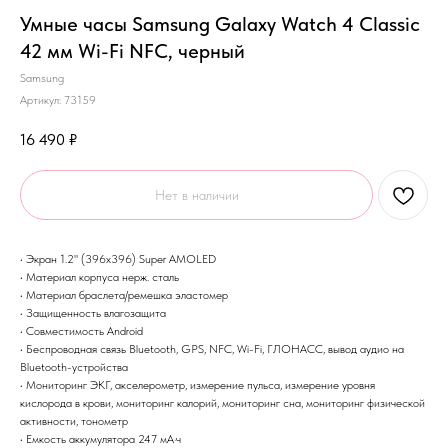
Умные часы Samsung Galaxy Watch 4 Classic
42 мм Wi-Fi NFC, черный
Samsung
Артикул:
73159
16 490
₽
Нет в наличии
• Экран 1.2" (396x396) Super AMOLED
• Материал корпуса нерж. сталь
• Материал браслета/ремешка эластомер
• Защищенность влагозащита
• Совместимость Android
• Беспроводная связь Bluetooth, GPS, NFC, Wi-Fi, ГЛОНАСC, вывод аудио на
Bluetooth-устройства
• Мониторинг ЭКГ, акселерометр, измерение пульса, измерение уровня
кислорода в крови, мониторинг калорий, мониторинг сна, мониторинг физической
активности, тонометр
• Емкость аккумулятора 247 мА·ч