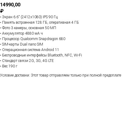
14990,00
₽
• Экран 6.6" (2412x1080) IPS 90 Гц
• Память встроенная 128 ГБ, оперативная 4 ГБ
• Фото 3 камеры, основная 50 МП
• Аккумулятор 4880 мА·ч
• Процессор Qualcomm Snapdragon 680
• SIM-карты Dual nano SIM
• Операционная система Android 11
• Беспроводные интерфейсы Bluetooth, NFC, Wi-Fi
• Стандарт связи 2G, 3G, 4G LTE
• Вес 190 г
Условие доставки: Этот товар отправляем только при полной предоплате