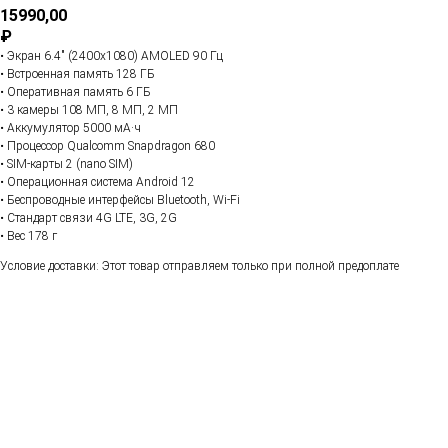
15990,00
₽
• Экран 6.4" (2400x1080) AMOLED 90 Гц
• Встроенная память 128 ГБ
• Оперативная память 6 ГБ
• 3 камеры 108 МП, 8 МП, 2 МП
• Аккумулятор 5000 мА·ч
• Процессор Qualcomm Snapdragon 680
• SIM-карты 2 (nano SIM)
• Операционная система Android 12
• Беспроводные интерфейсы Bluetooth, Wi-Fi
• Стандарт связи 4G LTE, 3G, 2G
• Вес 178 г
Условие доставки: Этот товар отправляем только при полной предоплате