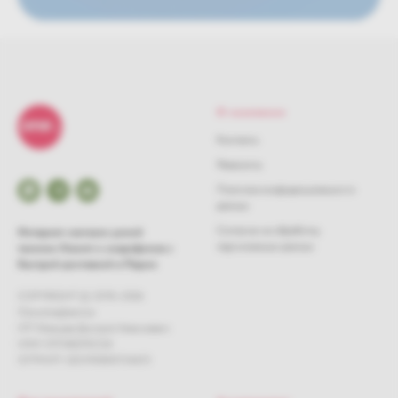
О компании
Контакты
Реквизиты
Политика конфиденциальности
данных
Согласие на обработку
Интернет-магазин умной
персональных данных
техники Xiaomi и смартфонов с
быстрой доставкой в Перми
COPYRIGHT © 2018–
2026
One.store//service
ИП Мальцев Дмитрий Алексеевич
ИНН 591140290334
ОГРНИП 325595800154615