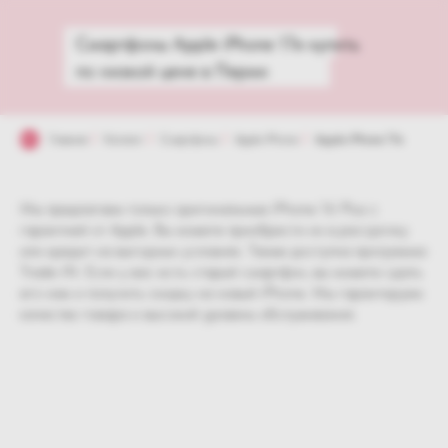
Смартфоны Apple iPhone 17e купить
по низкой цене в Перми
Главная
/
Каталог
/
Смартфоны
/
Apple iPhone
/
Apple iPhone 17e
Мы предлагаем только оригинальные iPhone 16 Plus с
гарантией от Apple. Вы можете приобрести их в рассрочку
или кредит на выгодных условиях. Также доступна программа
Trade-IN. Если у вас есть старый смартфон, вы можете сдать
его нам и получить скидку на новый iPhone. Мы гарантируем
качество товара и высокий уровень обслуживания.